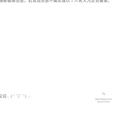
抽查备案信息，若发现信息不属实或以个人名义为企业备案，
说╮(╯▽╰)╭