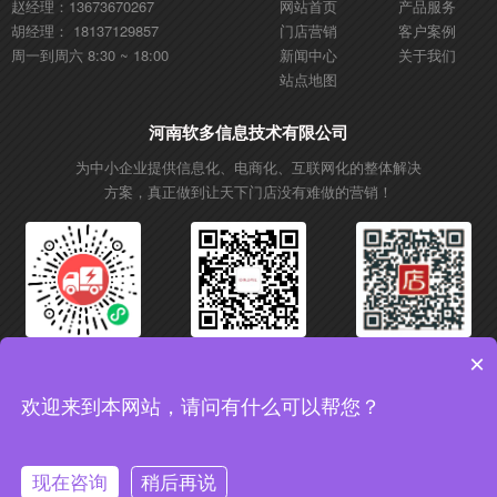
赵经理：13673670267
网站首页
产品服务
胡经理： 18137129857
门店营销
客户案例
周一到周六 8:30 ~ 18:00
新闻中心
关于我们
站点地图
河南软多信息技术有限公司
为中小企业提供信息化、电商化、互联网化的整体解决
方案，真正做到让天下门店没有难做的营销！
微信小程序
微信公众号
抖音账号
×
欢迎来到本网站，请问有什么可以帮您？
Copyright © 2017 软多信息技术 All rights reserved. 增值电信业务经营许可证：
豫B2-20200556
备案号：豫ICP备18038454号-2
现在咨询
稍后再说